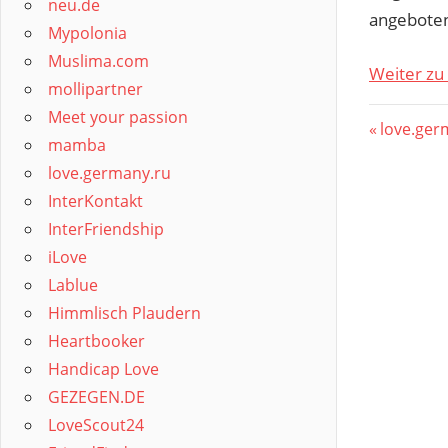
neu.de
angeboten,
Mypolonia
Muslima.com
Weiter z
mollipartner
Meet your passion
Beitr
Vorherig
love.ger
mamba
Beitrag:
love.germany.ru
InterKontakt
InterFriendship
iLove
Lablue
Himmlisch Plaudern
Heartbooker
Handicap Love
GEZEGEN.DE
LoveScout24