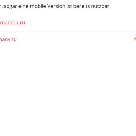
 sogar eine mobile Version ist bereits nutzbar.
u mamba.ru
agsnavigation
er
many.ru