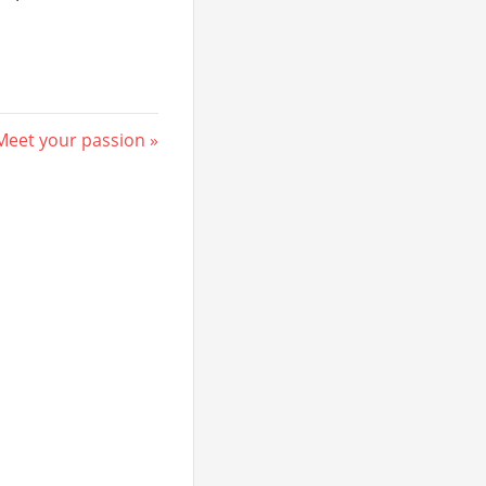
Nächster
Meet your passion
Beitrag: