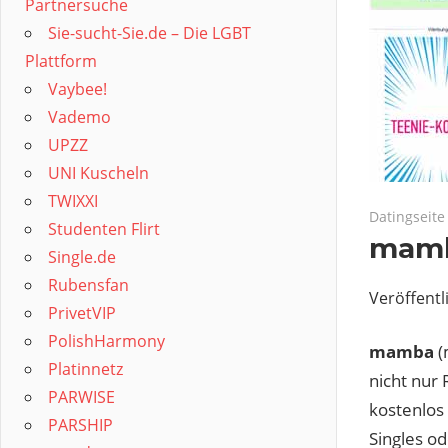
Partnersuche
Sie-sucht-Sie.de – Die LGBT
Plattform
Vaybee!
Vademo
UPZZ
UNI Kuscheln
TWIXXI
November 1
Datingseite
Studenten Flirt
mam
Single.de
Rubensfan
Veröffentl
PrivetVIP
PolishHarmony
mamba
(
Platinnetz
nicht nur
PARWISE
kostenlos 
PARSHIP
Singles o