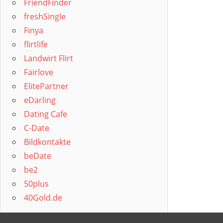
FriendFinder
freshSingle
Finya
flirtlife
Landwirt Flirt
Fairlove
ElitePartner
eDarling
Dating Cafe
C-Date
Bildkontakte
beDate
be2
50plus
40Gold.de