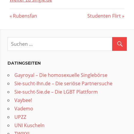
Beitragsnavigation
Vorheriger
Nächster
Rubensfan
Studenten Flirt
Beitrag:
Beitrag:
DATINGSEITEN
Gayroyal – Die homosexuelle Singlebörse
Sie-sucht-Ihn.de – Die seriöse Partnersuche
Sie-sucht-Sie.de – Die LGBT Plattform
Vaybee!
Vademo
UPZZ
UNI Kuscheln
TWIXXI