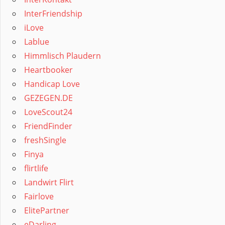
InterFriendship
iLove
Lablue
Himmlisch Plaudern
Heartbooker
Handicap Love
GEZEGEN.DE
LoveScout24
FriendFinder
freshSingle
Finya
flirtlife
Landwirt Flirt
Fairlove
ElitePartner
eDarling