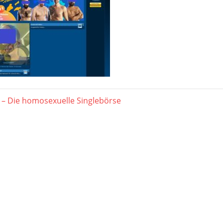
agsnavigation
er
 – Die homosexuelle Singlebörse