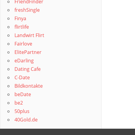
FriendFinder
freshSingle
Finya
flirtlife
Landwirt Flirt
Fairlove
ElitePartner
eDarling
Dating Cafe
C-Date
Bildkontakte
beDate
be2
50plus
40Gold.de