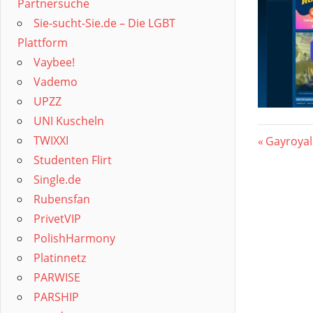
Partnersuche
Sie-sucht-Sie.de – Die LGBT
Plattform
Vaybee!
Vademo
UPZZ
UNI Kuscheln
Beitr
TWIXXI
Vorherig
Gayroyal
Studenten Flirt
Beitrag:
Single.de
Rubensfan
PrivetVIP
PolishHarmony
Platinnetz
PARWISE
PARSHIP