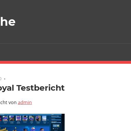
che
0
yal Testbericht
icht von
admin