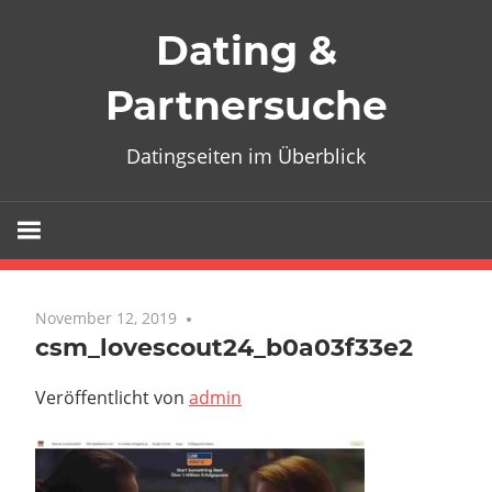
Zum
Dating &
Inhalt
springen
Partnersuche
Datingseiten im Überblick
November 12, 2019
csm_lovescout24_b0a03f33e2
Veröffentlicht von
admin