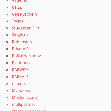
Vademo
UPZZ
UNI Kuscheln
TWIXXI
Studenten Flirt
Single.de
Rubensfan
PrivetVIP
PolishHarmony
Platinnetz
PARWISE
PARSHIP
neu.de
Mypolonia
Muslima.com
mollipartner