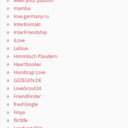
Meet your passion
mamba
love.germany.ru
InterKontakt
InterFriendship
iLove
Lablue
Himmlisch Plaudern
Heartbooker
Handicap Love
GEZEGEN.DE
LoveScout24
FriendFinder
freshSingle
Finya
flirtlife