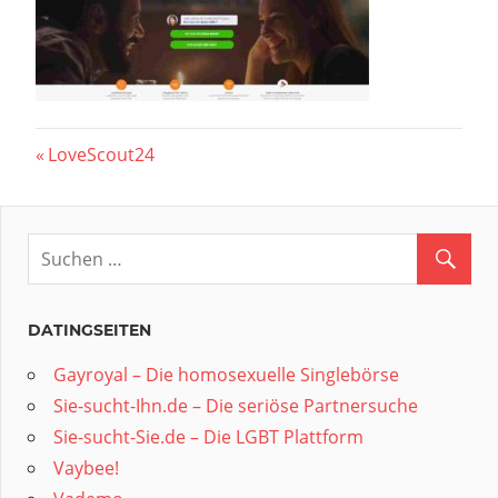
Beitragsnavigation
Vorheriger
LoveScout24
Beitrag:
DATINGSEITEN
Gayroyal – Die homosexuelle Singlebörse
Sie-sucht-Ihn.de – Die seriöse Partnersuche
Sie-sucht-Sie.de – Die LGBT Plattform
Vaybee!