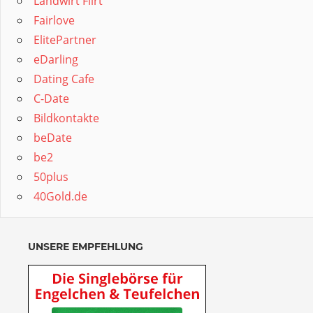
Landwirt Flirt
Fairlove
ElitePartner
eDarling
Dating Cafe
C-Date
Bildkontakte
beDate
be2
50plus
40Gold.de
UNSERE EMPFEHLUNG