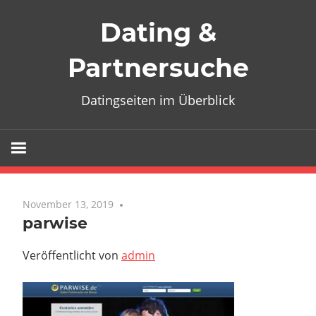
Zum
Dating &
Inhalt
springen
Partnersuche
Datingseiten im Überblick
November 13, 2019
parwise
Veröffentlicht von
admin