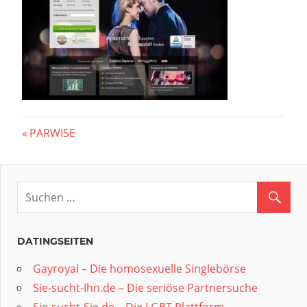
Beitragsnavigation
Vorheriger
PARWISE
Beitrag:
DATINGSEITEN
Gayroyal – Die homosexuelle Singlebörse
Sie-sucht-Ihn.de – Die seriöse Partnersuche