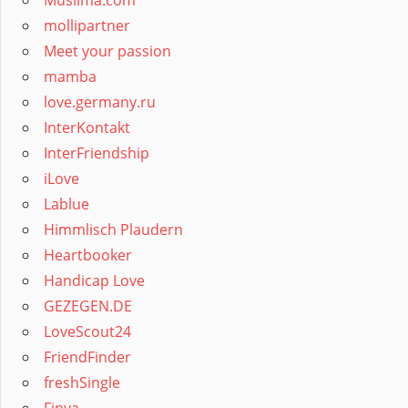
Muslima.com
mollipartner
Meet your passion
mamba
love.germany.ru
InterKontakt
InterFriendship
iLove
Lablue
Himmlisch Plaudern
Heartbooker
Handicap Love
GEZEGEN.DE
LoveScout24
FriendFinder
freshSingle