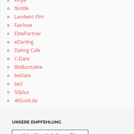
Finya
flirtlife
Landwirt Flirt
Fairlove
ElitePartner
eDarling
Dating Cafe
C-Date
Bildkontakte
beDate
be2
50plus
40Gold.de
UNSERE EMPFEHLUNG