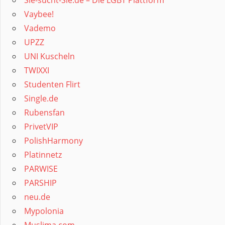
Sie-sucht-Sie.de – Die LGBT Plattform
Vaybee!
Vademo
UPZZ
UNI Kuscheln
TWIXXI
Studenten Flirt
Single.de
Rubensfan
PrivetVIP
PolishHarmony
Platinnetz
PARWISE
PARSHIP
neu.de
Mypolonia